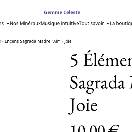
Gemme Celeste
ns
Nos Minéraux
Musique intuitive
Tout savoir
La boutiq
 - Encens Sagrada Madre "Air" - Joie
5 Élémen
Sagrada 
Joie
10,00 €