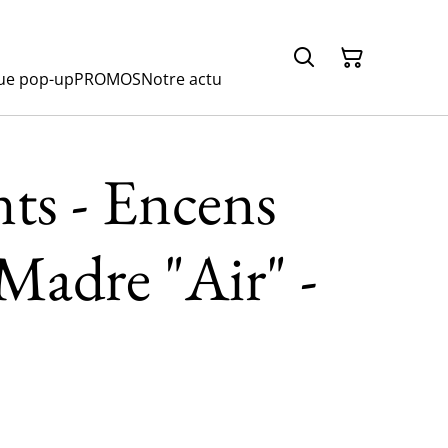
ue pop-up
PROMOS
Notre actu
ts - Encens
Madre "Air" -