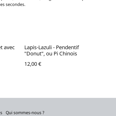
ues secondes.
et avec
Lapis-Lazuli - Pendentif
"Donut", ou Pi Chinois
12,00 €
es
Qui sommes-nous ?