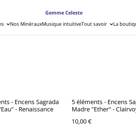
Gemme Celeste
ns
Nos Minéraux
Musique intuitive
Tout savoir
La boutiq
nts - Encens Sagrada
5 éléments - Encens S
Eau" - Renaissance
Madre "Ether" - Clairv
10,00 €