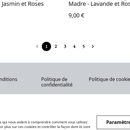
 Jasmin et Roses
Madre - Lavande et Ro
9,00 €
1
2
3
4
5
nditions
Politique de
Politique de cooki
confidentialité
Paramètre
hiers qui nous aident à comprendre comment vous utilisez
r plus sur ces cookies et contrôler la façon dont ils sont