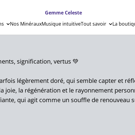
Gemme Celeste
ns
Nos Minéraux
Musique intuitive
Tout savoir
La boutiq
ments, signification, vertus 💚
 parfois légèrement doré, qui semble capter et réf
a joie, la régénération et le rayonnement personn
rifiante, qui agit comme un souffle de renouveau 