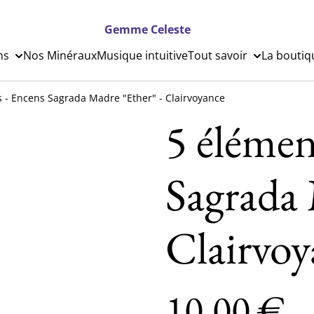
Gemme Celeste
ns
Nos Minéraux
Musique intuitive
Tout savoir
La boutiq
 - Encens Sagrada Madre "Ether" - Clairvoyance
5 élémen
Sagrada 
Clairvoy
10,00 €