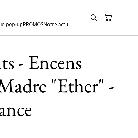
ue pop-up
PROMOS
Notre actu
ts - Encens
Madre "Ether" -
ance