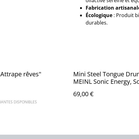
olfactive sereine et équ
Fabrication artisanal
Écologique
: Produit b
durables.
Attrape rêves"
Mini Steel Tongue Dr
MEINL Sonic Energy, So
Mineur
69,00 €
IANTES DISPONIBLES