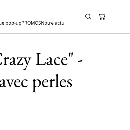
ue pop-up
PROMOS
Notre actu
razy Lace" -
avec perles