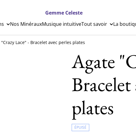
Gemme Celeste
ns
Nos Minéraux
Musique intuitive
Tout savoir
La boutiq
 "Crazy Lace" - Bracelet avec perles plates
Agate "C
Bracelet 
plates
ÉPUISÉ