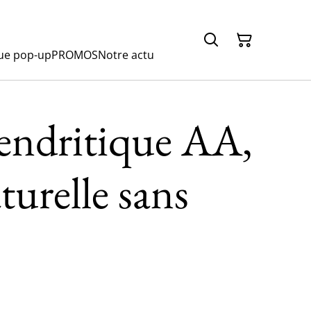
ue pop-up
PROMOS
Notre actu
endritique AA,
turelle sans