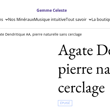
Gemme Celeste
ns
Nos Minéraux
Musique intuitive
Tout savoir
La boutiq
te Dendritique AA, pierre naturelle sans cerclage
Agate D
pierre na
cerclage
ÉPUISÉ