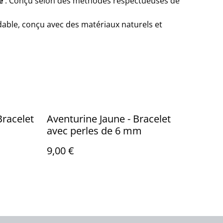
e
: Conçu selon des méthodes respectueuses de
able, conçu avec des matériaux naturels et
Bracelet
Aventurine Jaune - Bracelet
avec perles de 6 mm
9,00 €