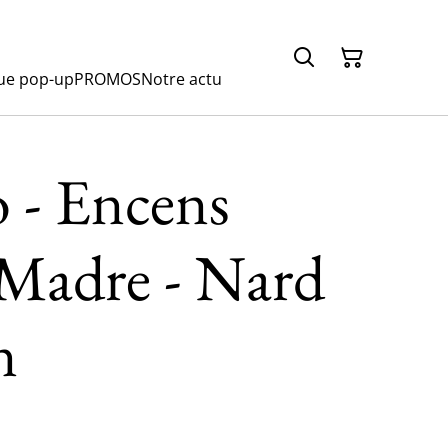
ue pop-up
PROMOS
Notre actu
 - Encens
 Madre - Nard
n