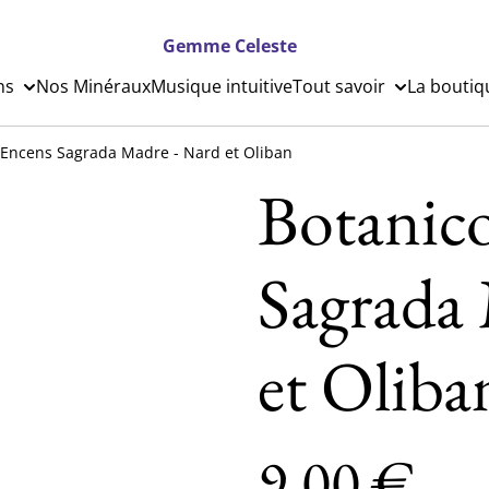
Gemme Celeste
ns
Nos Minéraux
Musique intuitive
Tout savoir
La boutiq
 Encens Sagrada Madre - Nard et Oliban
Botanico
Sagrada
et Oliba
9,00 €