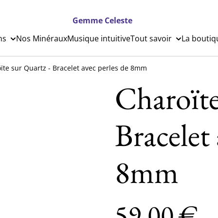
Gemme Celeste
ns
Nos Minéraux
Musique intuitive
Tout savoir
La boutiq
ïte sur Quartz - Bracelet avec perles de 8mm
Charoïte
Bracelet 
8mm
59,00 €