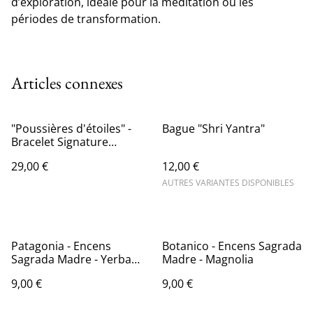
d’exploration, idéale pour la méditation ou les
périodes de transformation.
Articles connexes
"Poussières d'étoiles" -
Bague "Shri Yantra"
Bracelet Signature
Gemme Céleste
29,00 €
12,00 €
AUTRES VARIANTES DISPONIBLES
Patagonia - Encens
Botanico - Encens Sagrada
Sagrada Madre - Yerba
Madre - Magnolia
Maté et Menthe
9,00 €
9,00 €