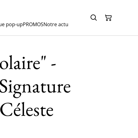
ue pop-up
PROMOS
Notre actu
laire" -
 Signature
éleste