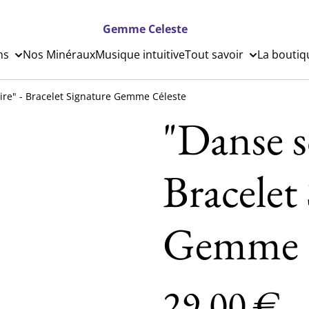
Gemme Celeste
ns
Nos Minéraux
Musique intuitive
Tout savoir
La boutiq
ire" - Bracelet Signature Gemme Céleste
"Danse so
Bracelet
Gemme C
29,00 €