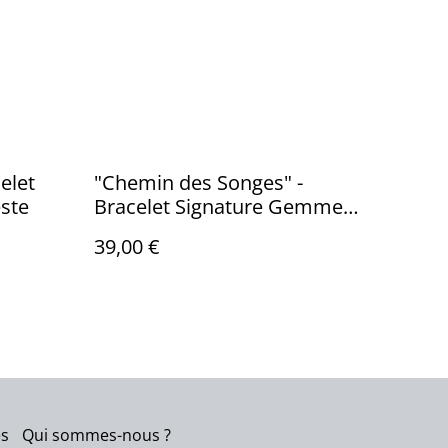
elet
"Chemin des Songes" -
ste
Bracelet Signature Gemme
Céleste
39,00 €
es
Qui sommes-nous ?