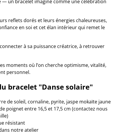
re — un bracelet imaginé comme une célébration
eurs reflets dorés et leurs énergies chaleureuses,
onfiance en soi et cet élan intérieur qui remet le
e reconnecter à sa puissance créatrice, à retrouver
s moments où l’on cherche optimisme, vitalité,
nt personnel.
du bracelet "Danse solaire"
rre de soleil, cornaline, pyrite, jaspe mokaïte jaune
de poignet entre 16,5 et 17,5 cm (contactez nous
ille)
ue résistant
dans notre atelier