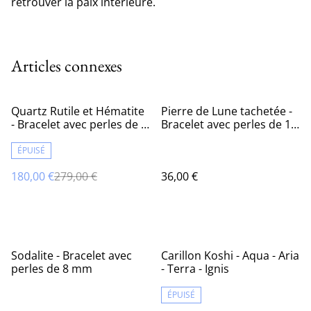
retrouver la paix intérieure.
Articles connexes
%
Quartz Rutile et Hématite
Pierre de Lune tachetée -
- Bracelet avec perles de 9
Bracelet avec perles de 11
mm
mm
ÉPUISÉ
180,00 €
279,00 €
36,00 €
Sodalite - Bracelet avec
Carillon Koshi - Aqua - Aria
perles de 8 mm
- Terra - Ignis
ÉPUISÉ