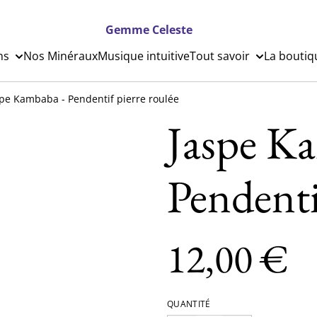
Gemme Celeste
ns
Nos Minéraux
Musique intuitive
Tout savoir
La boutiq
spe Kambaba - Pendentif pierre roulée
Jaspe K
Pendenti
12,00 €
QUANTITÉ