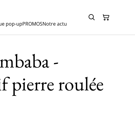
ue pop-up
PROMOS
Notre actu
ambaba -
f pierre roulée