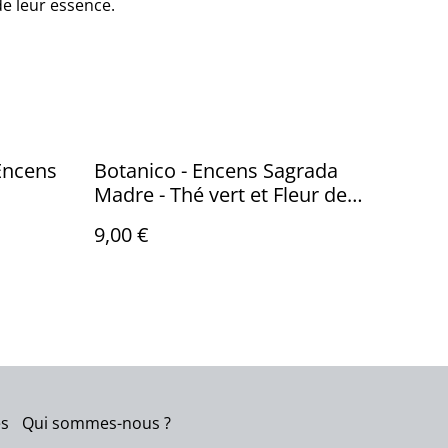
de leur essence.
 Encens
Botanico - Encens Sagrada
Madre - Thé vert et Fleur de
Champa
9,00 €
es
Qui sommes-nous ?