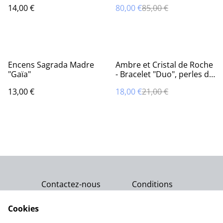
14,00 €
80,00 €
85,00 €
%
Encens Sagrada Madre
Ambre et Cristal de Roche
"Gaïa"
- Bracelet "Duo", perles de
4 mm
13,00 €
18,00 €
21,00 €
Contactez-nous
Conditions
Politique de
Politique de cookies
confidentialité
Cookies
Qui sommes-nous ?