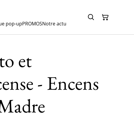
ue pop-up
PROMOS
Notre actu
to et
ense - Encens
 Madre