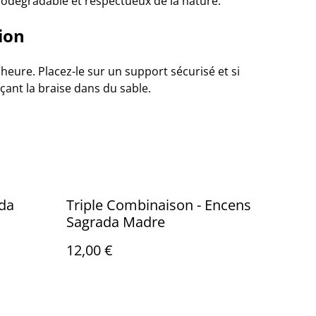
iodégradable et respectueux de la nature.
tion
eure. Placez-le sur un support sécurisé et si
çant la braise dans du sable.
ada
Triple Combinaison - Encens
Sagrada Madre
12,00 €