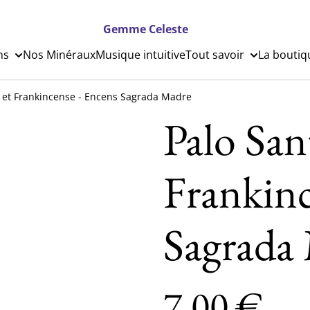
Gemme Celeste
ns
Nos Minéraux
Musique intuitive
Tout savoir
La boutiq
o et Frankincense - Encens Sagrada Madre
Palo San
Frankinc
Sagrada
7,00 €