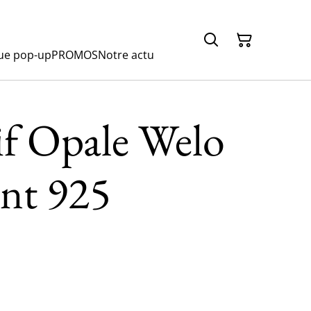
ue pop-up
PROMOS
Notre actu
if Opale Welo
ent 925