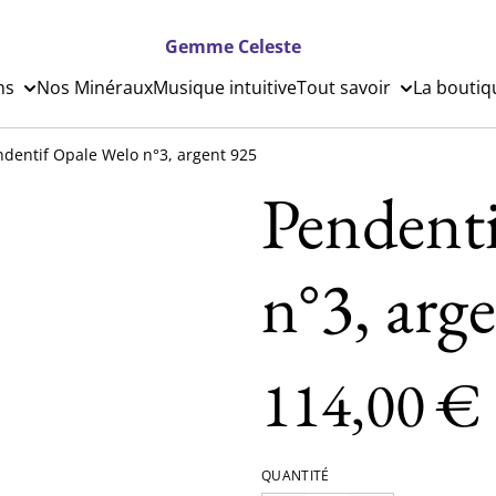
Gemme Celeste
ns
Nos Minéraux
Musique intuitive
Tout savoir
La boutiq
ndentif Opale Welo n°3, argent 925
Pendent
n°3, arg
114,00 €
QUANTITÉ