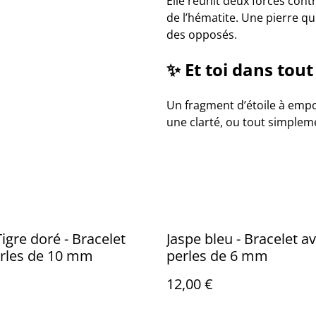
Elle réunit deux forces contr
de l’hématite. Une pierre qu
des opposés.
✨
Et toi dans tout
Un fragment d’étoile à empor
une clarté, ou tout simpleme
Tigre doré - Bracelet
Jaspe bleu - Bracelet a
erles de 10 mm
perles de 6 mm
12,00 €