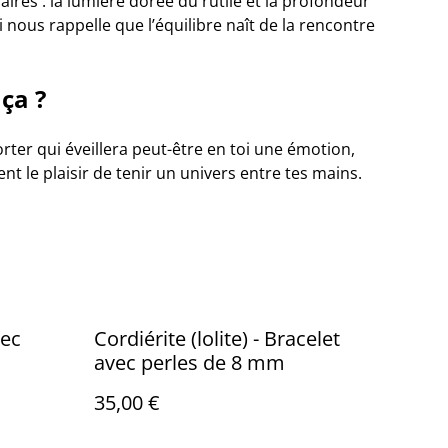
aires : la lumière dorée du rutile et la profondeur
i nous rappelle que l’équilibre naît de la rencontre
 ça ?
ter qui éveillera peut-être en toi une émotion,
nt le plaisir de tenir un univers entre tes mains.
vec
Cordiérite (lolite) - Bracelet
avec perles de 8 mm
35,00 €