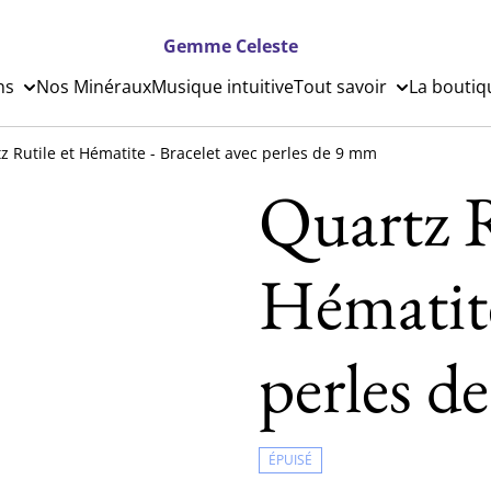
Gemme Celeste
ns
Nos Minéraux
Musique intuitive
Tout savoir
La boutiq
z Rutile et Hématite - Bracelet avec perles de 9 mm
Quartz R
Hématite
perles d
ÉPUISÉ