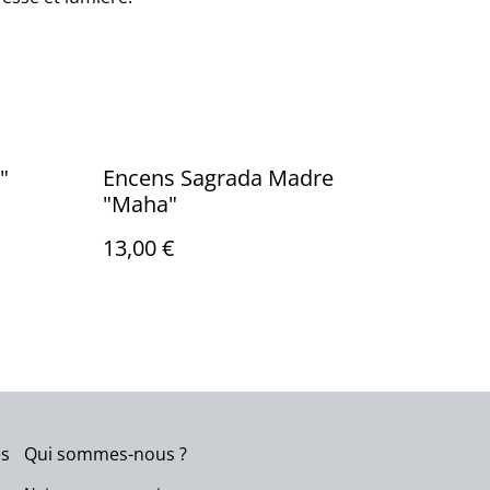
"
Encens Sagrada Madre
"Maha"
13,00 €
es
Qui sommes-nous ?