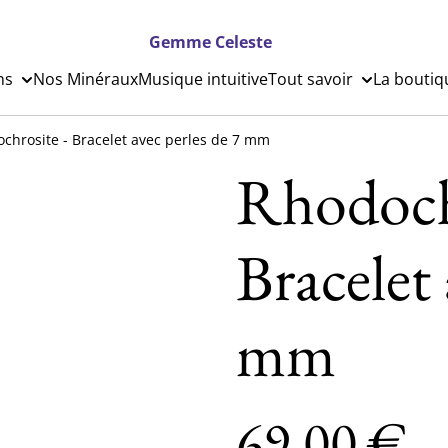
Gemme Celeste
ns
Nos Minéraux
Musique intuitive
Tout savoir
La boutiq
chrosite - Bracelet avec perles de 7 mm
Rhodoch
Bracelet 
mm
69,00 €