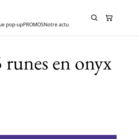
ue pop-up
PROMOS
Notre actu
5 runes en onyx