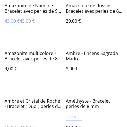
%
Amazonite de Namibie -
Amazonite de Russie -
Bracelet avec perles de 9,5
Bracelet avec perles de 6
mm
mm
43,00 €
45,00 €
29,00 €
Amazonite multicolore -
Ambre - Encens Sagrada
Bracelet avec perles de 8
Madre
mm
9,00 €
8,00 €
%
Ambre et Cristal de Roche
Améthyste - Bracelet
- Bracelet "Duo", perles de
perles de 8 mm
4 mm
ÉPUISÉ