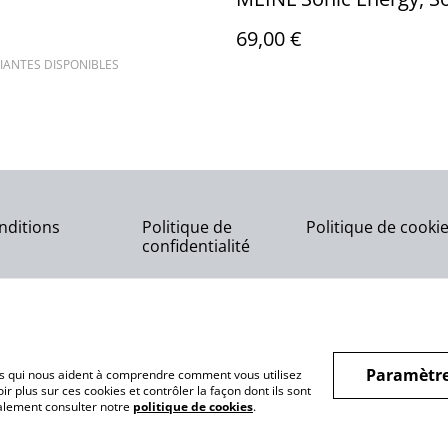
Mineur
69,00 €
IANTES DISPONIBLES
nditions
Politique de
Politique de cooki
confidentialité
Paramètre
hiers qui nous aident à comprendre comment vous utilisez
r plus sur ces cookies et contrôler la façon dont ils sont
galement consulter notre
politique de cookies
.