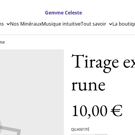
Gemme Celeste
ns
Nos Minéraux
Musique intuitive
Tout savoir
La boutiq
une
Tirage e
rune
10,00 €
QUANTITÉ