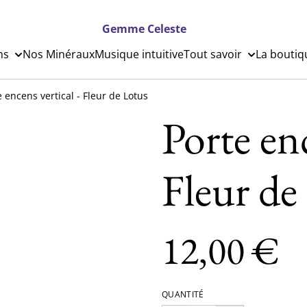
Gemme Celeste
ns
Nos Minéraux
Musique intuitive
Tout savoir
La boutiq
e encens vertical - Fleur de Lotus
Porte enc
Fleur de
12,00 €
QUANTITÉ