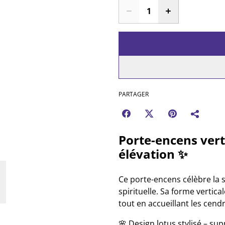
PARTAGER
Porte-encens vert
élévation ✨
Ce porte-encens célèbre la s
spirituelle. Sa forme vertic
tout en accueillant les cend
🌸 Design lotus stylisé – sup